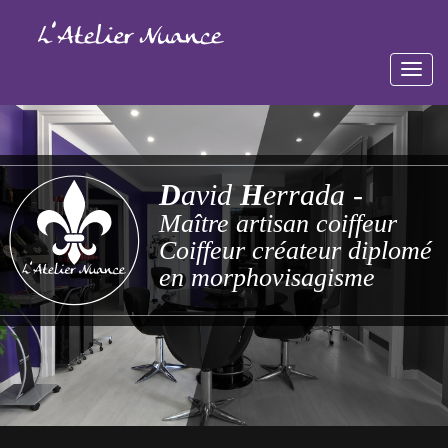
D
avid
H
errada -
Maître artisan coiffeur
Coiffeur créateur diplomé
en morphovisagisme