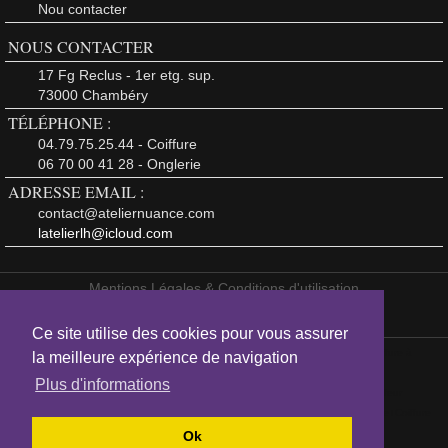
Nou contacter
NOUS CONTACTER
17 Fg Reclus - 1er etg. sup.
73000 Chambéry
TÉLÉPHONE :
04.79.75.25.44 - Coiffure
06 70 00 41 28 - Onglerie
ADRESSE EMAIL :
contact@ateliernuance.com
latelierlh@icloud.com
Mentions Légales & Conditions d'utilisation
Création de site internet
:
HR CRÉATION WEB
www.hrcreationweb.com
Ce site utilise des cookies pour vous assurer
L'Atelier Nuance
Mentions Légales
Morphovisagiste Diplomé
Salon de Coiffure à
la meilleure expérience de navigation
l
l
l
Chambéry
Soins Esthétiques
Maquillage
Cosmétiques
Coiffeur Morpho
l
l
l
l
Plus d'informations
visagiste
Relooking
Coaching Beauté
Coiffure Mariage
Maquillage Mariage
Coiffeur
l
l
l
l
l
Chambéry
Salon Coiffure
Soins Esthétiques
Salon de Beauté
Coiffeur en Savoie
Coiffure
l
l
l
l
l
Mariage
Coiffage Mariage
Produits de Beautés
Soins Cheveux
Carita
Soin
Ok
l
l
l
l
l